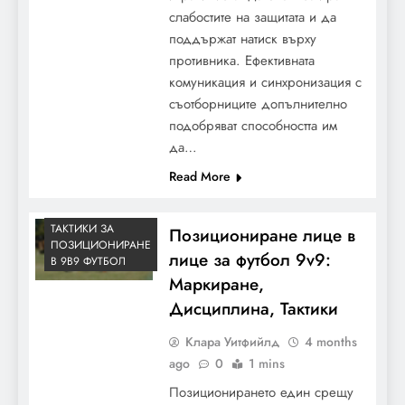
слабостите на защитата и да
поддържат натиск върху
противника. Ефективната
комуникация и синхронизация с
съотборниците допълнително
подобряват способността им
да…
Read More
ТАКТИКИ ЗА
Позициониране лице в
ПОЗИЦИОНИРАНЕ
лице за футбол 9v9:
В 9В9 ФУТБОЛ
Маркиране,
Дисциплина, Тактики
Клара Уитфийлд
4 months
ago
0
1 mins
Позиционирането един срещу