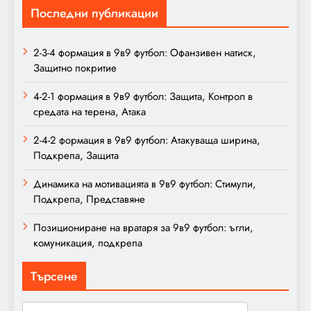
Последни публикации
2-3-4 формация в 9в9 футбол: Офанзивен натиск,
Защитно покритие
4-2-1 формация в 9в9 футбол: Защита, Контрол в
средата на терена, Атака
2-4-2 формация в 9в9 футбол: Атакуваща ширина,
Подкрепа, Защита
Динамика на мотивацията в 9в9 футбол: Стимули,
Подкрепа, Представяне
Позициониране на вратаря за 9в9 футбол: ъгли,
комуникация, подкрепа
Търсене
Search