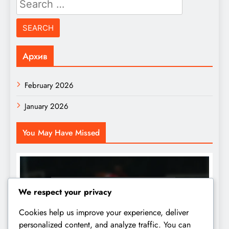
for:
Архив
February 2026
January 2026
You May Have Missed
ДИНАМИКА НА ОТБОРА В 9В9 ФУТБОЛ
We respect your privacy
Динамика на адаптивността в 9в9
Cookies help us improve your experience, deliver
футбол: Гъвкавост, Роли, Стратегии
personalized content, and analyze traffic. You can