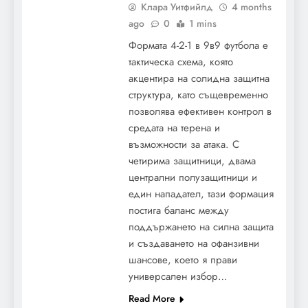
Клара Уитфийлд
4 months
Позициониране на статични положения
ago
0
1 mins
за футбол 9v9: Организация, Роли,
Формата 4-2-1 в 9в9 футбола е
Изпълнение
тактическа схема, която
акцентира на солидна защитна
структура, като същевременно
позволява ефективен контрол в
средата на терена и
възможности за атака. С
четирима защитници, двама
централни полузащитници и
един нападател, тази формация
постига баланс между
1-4-3 формация в 9в9 футбол: Ширина,
поддържането на силна защита
Атакуващ поток, Защита
и създаването на офанзивни
шансове, което я прави
универсален избор…
Read More