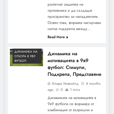
разтегнат защитата на
противника и да създадат
3-1-4 Формация в 9в9 футбол: Защитна
пространство за нападателите.
стабилност, Нападателни опции
Освен това, формата насърчава
силна подкрепа между…
Read More
ДИНАМИКА НА
Динамика на
ОТБОРА В 9В9
мотивацията в 9в9
ФУТБОЛ
футбол: Стимули,
Подкрепа, Представяне
Клара Уитфийлд
4 months
ago
0
1 mins
Надлъжно позициониране в 9в9
Динамиката на мотивацията в
футбол: Подкрепа, Ширина, Атака
9в9 футбола се формира от
комбинация от вътрешни и