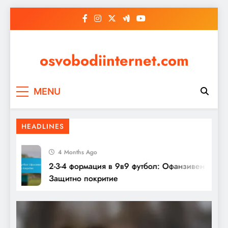
Skip
to
content
osvobodiinternet.com
Защитно позициониране за футбол 9v9:
MENU
Организация, Покритие, Налягане
HEADLINES
4 Months Ago
2-3-4 формация в 9в9 футбол: Офанзивен натиск,
Защитно покритие