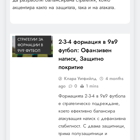
Организация, Покритие, Налягане
акцентира както на защитата, така и на атаката.
СТРАТЕГИИ ЗА
2-3-4 формация в 9в9
ФОРМАЦИИ В
футбол: Офанзивен
9V9 ФУТБОЛ
натиск, Защитно
покритие
Клара Уитфийлд
4 months
ago
0
1 mins
W-M формация в 9в9 футбол: Атака,
Формацията 2-3-4 в 9в9 футбола
Защита, Движение на играчите
е стратегическо подреждане,
което ефективно балансира
атакуващия натиск с дефанзивна
стабилност. С двама защитници,
трима полузащитници и