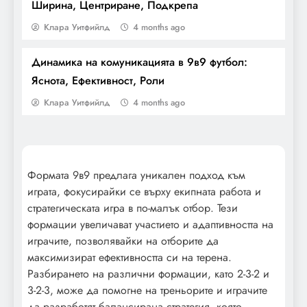
Ширина, Центриране, Подкрепа
Клара Уитфийлд
4 months ago
Динамика на комуникацията в 9в9 футбол:
Надлъжно позициониране в 9в9
Яснота, Ефективност, Роли
футбол: Подкрепа, Ширина, Атака
Клара Уитфийлд
4 months ago
Формата 9в9 предлага уникален подход към
играта, фокусирайки се върху екипната работа и
стратегическата игра в по-малък отбор. Тези
формации увеличават участието и адаптивността на
играчите, позволявайки на отборите да
максимизират ефективността си на терена.
Разбирането на различни формации, като 2-3-2 и
3-2-3, може да помогне на треньорите и играчите
Защитно позициониране за футбол 9v9:
да разработят балансирана стратегия, която