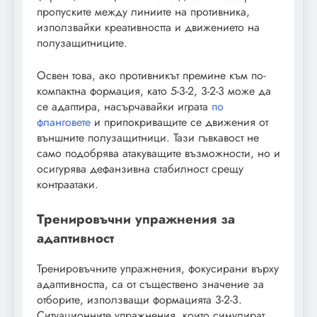
пропуските между линиите на противника,
използвайки креативността и движението на
полузащитниците.
Освен това, ако противникът премине към по-
компактна формация, като 5-3-2, 3-2-3 може да
се адаптира, насърчавайки играта
по
фланговете
и припокриващите се движения от
външните полузащитници. Тази гъвкавост не
само подобрява атакуващите възможности, но и
осигурява дефанзивна стабилност срещу
контраатаки.
Тренировъчни упражнения за
адаптивност
Тренировъчните упражнения, фокусирани върху
адаптивността, са от съществено значение за
отборите, използващи формацията 3-2-3.
Ситуационните упражнения, които симулират