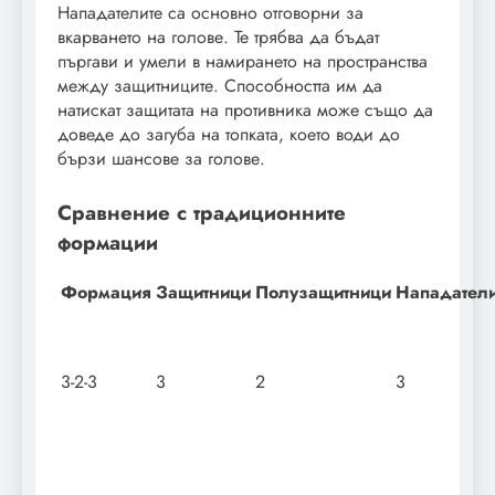
Нападателите са основно отговорни за
вкарването на голове. Те трябва да бъдат
пъргави и умели в намирането на пространства
между защитниците. Способността им да
натискат защитата на противника може също да
доведе до загуба на топката, което води до
бързи шансове за голове.
Сравнение с традиционните
формации
Формация
Защитници
Полузащитници
Нападател
3-2-3
3
2
3