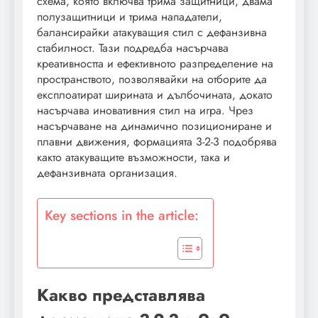
схема, която включва трима защитници, двама
полузащитници и трима нападатели,
балансирайки атакуващия стил с дефанзивна
стабилност. Тази подредба насърчава
креативността и ефективното разпределение на
пространството, позволявайки на отборите да
експлоатират ширината и дълбочината, докато
насърчава иновативния стил на игра. Чрез
насърчаване на динамично позициониране и
плавни движения, формацията 3-2-3 подобрява
както атакуващите възможности, така и
дефанзивната организация.
Key sections in the article:
Какво представлява