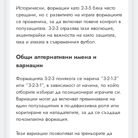
Исторически, формации като 2-3-5 бяха често
срещани, но с развитието на играта формациите
се промениха, за да включват повече контрол в
полузащитата. 3-2-3 отразява тази еволюция,
акцентирайки на важността на както защитата,
така и атаката в съвременния футбол.
Общи алтернативни имена и
вариации
Формацията 3-2-3 понякога се нарича “3-2-1-3”
или “3-2-3-1”, в зависимост от начина, по който
отборите избират да позиционират играчите си.
Вариации могат да включват преминаване на
един полузащитник в по-дефанзивна роля или
коригиране на нападателите, за да се създаде
по-компактна формация.
Тези вариации позволяват на треньорите да