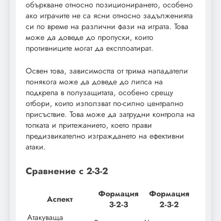
объркване относно позиционирането, особено
ако играчите не са ясни относно задълженията
си по време на различни фази на играта. Това
може да доведе до пропуски, които
противниците могат да експлоатират.
Освен това, зависимостта от трима нападатели
понякога може да доведе до липса на
подкрепа в полузащитата, особено срещу
отбори, които използват по-силно централно
присъствие. Това може да затрудни контрола на
топката и притежанието, което прави
предизвикателно изграждането на ефективни
атаки.
Сравнение с 2-3-2
Формация
Формация
Аспект
3-2-3
2-3-2
Атакуваща