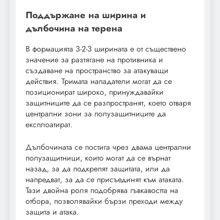
Поддържане на ширина и
дълбочина на терена
В формацията 3-2-3 ширината е от съществено
значение за разтягане на противника и
създаване на пространство за атакуващи
действия. Тримата нападатели могат да се
позиционират широко, принуждавайки
защитниците да се разпространят, което отваря
централни зони за полузащитниците да
експлоатират.
Дълбочината се постига чрез двама централни
полузащитници, които могат да се върнат
назад, за да подкрепят защитата, или да
напредват, за да се присъединят към атаката.
Тази двойна роля подобрява гъвкавостта на
отбора, позволявайки бързи преходи между
защита и атака.