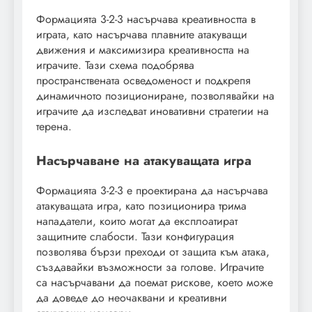
Формацията 3-2-3 насърчава креативността в
играта, като насърчава плавните атакуващи
движения и максимизира креативността на
играчите. Тази схема подобрява
пространствената осведоменост и подкрепя
динамичното позициониране, позволявайки на
играчите да изследват иновативни стратегии на
терена.
Насърчаване на атакуващата игра
Формацията 3-2-3 е проектирана да насърчава
атакуващата игра, като позиционира трима
нападатели, които могат да експлоатират
защитните слабости. Тази конфигурация
позволява бързи преходи от защита към атака,
създавайки възможности за голове. Играчите
са насърчавани да поемат рискове, което може
да доведе до неочаквани и креативни