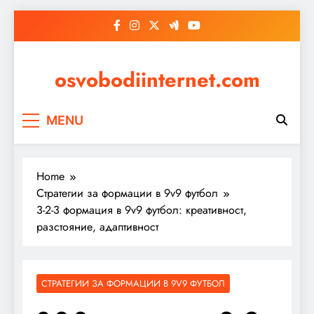
Skip
to
content
osvobodiinternet.com
MENU
Home
Стратегии за формации в 9v9 футбол
3-2-3 формация в 9v9 футбол: креативност,
разстояние, адаптивност
СТРАТЕГИИ ЗА ФОРМАЦИИ В 9V9 ФУТБОЛ