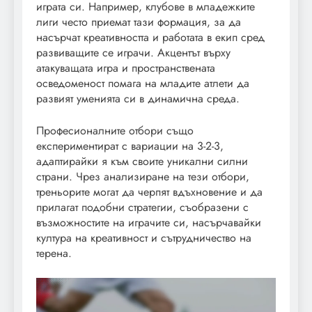
играта си. Например, клубове в младежките
лиги често приемат тази формация, за да
насърчат креативността и работата в екип сред
развиващите се играчи. Акцентът върху
атакуващата игра и пространствената
осведоменост помага на младите атлети да
развият уменията си в динамична среда.
Професионалните отбори също
експериментират с вариации на 3-2-3,
адаптирайки я към своите уникални силни
страни. Чрез анализиране на тези отбори,
треньорите могат да черпят вдъхновение и да
прилагат подобни стратегии, съобразени с
възможностите на играчите си, насърчавайки
култура на креативност и сътрудничество на
терена.