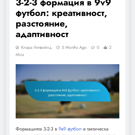
3-2-3 формация в 9v9
футбол: креативност,
разстояние,
адаптивност
Клара Уитфийлд
5 Months Ago
0
2
Mins
Формацията 3-2-3 в
9в9 футбол
е тактическа