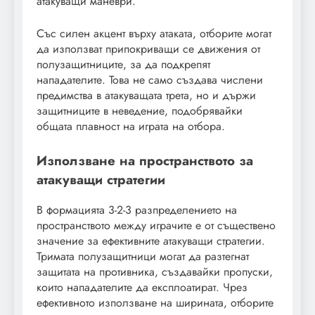
атакуващи маневри.
Със силен акцент върху атаката, отборите могат
да използват припокриващи се движения от
полузащитниците, за да подкрепят
нападателите. Това не само създава числени
предимства в атакуващата трета, но и държи
защитниците в неведение, подобрявайки
общата плавност на играта на отбора.
Използване на пространството за
атакуващи стратегии
В формацията 3-2-3 разпределението на
пространството между играчите е от съществено
значение за ефективните атакуващи стратегии.
Тримата полузащитници могат да разтегнат
защитата на противника, създавайки пропуски,
които нападателите да експлоатират. Чрез
ефективното използване на ширината, отборите