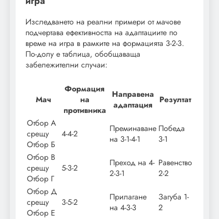
игра
Изследването на реални примери от мачове
подчертава ефективността на адаптациите по
време на игра в рамките на формацията 3-2-3.
По-долу е таблица, обобщаваща
забележителни случаи:
Формация
Направена
Мач
на
Резултат
адаптация
противника
Отбор А
Преминаване
Победа
срещу
4-4-2
на 3-1-4-1
3-1
Отбор Б
Отбор В
Преход на 4-
Равенство
срещу
5-3-2
2-3-1
2-2
Отбор Г
Отбор Д
Прилагане
Загуба 1-
срещу
3-5-2
на 4-3-3
2
Отбор Е