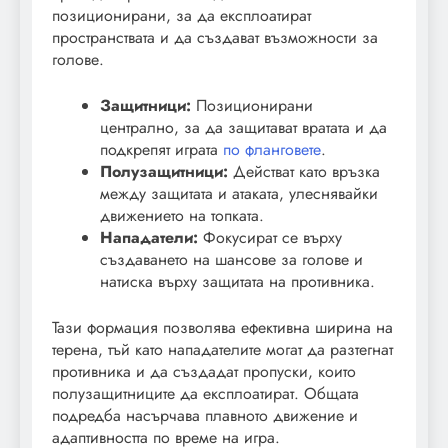
позиционирани, за да експлоатират
пространствата и да създават възможности за
голове.
Защитници:
Позиционирани
централно, за да защитават вратата и да
подкрепят играта
по фланговете
.
Полузащитници:
Действат като връзка
между защитата и атаката, улеснявайки
движението на топката.
Нападатели:
Фокусират се върху
създаването на шансове за голове и
натиска върху защитата на противника.
Тази формация позволява ефективна ширина на
терена, тъй като нападателите могат да разтегнат
противника и да създадат пропуски, които
полузащитниците да експлоатират. Общата
подредба насърчава плавното движение и
адаптивността по време на игра.