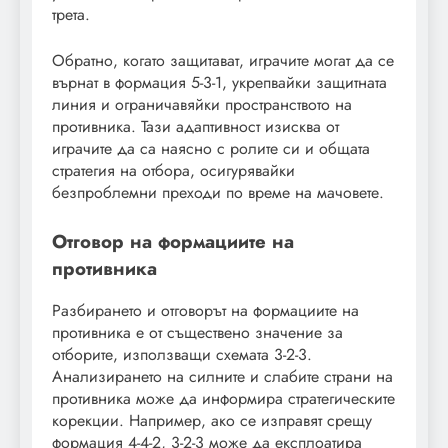
трета.
Обратно, когато защитават, играчите могат да се
върнат в формация 5-3-1, укрепвайки защитната
линия и ограничавяйки пространството на
противника. Тази адаптивност изисква от
играчите да са наясно с ролите си и общата
стратегия на отбора, осигурявайки
безпроблемни преходи по време на мачовете.
Отговор на формациите на
противника
Разбирането и отговорът на формациите на
противника е от съществено значение за
отборите, използващи схемата 3-2-3.
Анализирането на силните и слабите страни на
противника може да информира стратегическите
корекции. Например, ако се изправят срещу
формация 4-4-2, 3-2-3 може да експлоатира