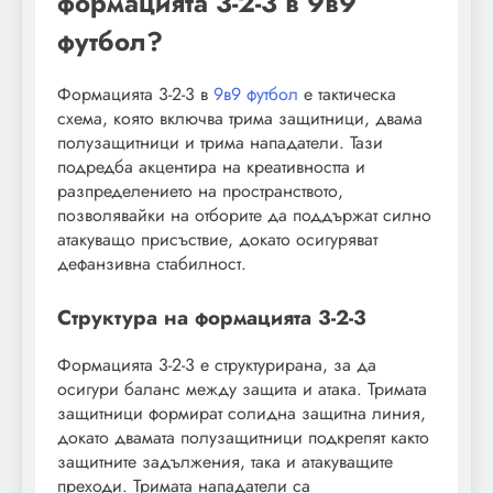
формацията 3-2-3 в 9в9
футбол?
Формацията 3-2-3 в
9в9 футбол
е тактическа
схема, която включва трима защитници, двама
полузащитници и трима нападатели. Тази
подредба акцентира на креативността и
разпределението на пространството,
позволявайки на отборите да поддържат силно
атакуващо присъствие, докато осигуряват
дефанзивна стабилност.
Структура на формацията 3-2-3
Формацията 3-2-3 е структурирана, за да
осигури баланс между защита и атака. Тримата
защитници формират солидна защитна линия,
докато двамата полузащитници подкрепят както
защитните задължения, така и атакуващите
преходи. Тримата нападатели са