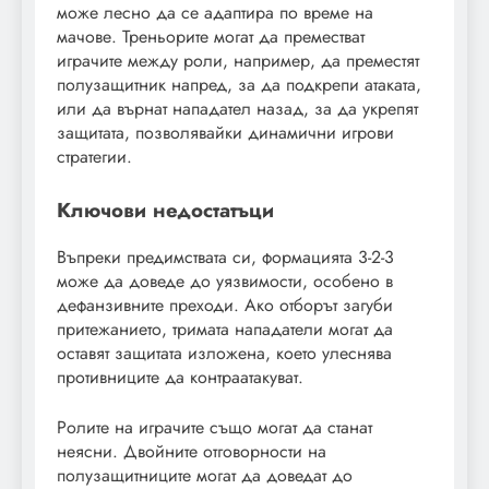
може лесно да се адаптира по време на
мачове. Треньорите могат да преместват
играчите между роли, например, да преместят
полузащитник напред, за да подкрепи атаката,
или да върнат нападател назад, за да укрепят
защитата, позволявайки динамични игрови
стратегии.
Ключови недостатъци
Въпреки предимствата си, формацията 3-2-3
може да доведе до уязвимости, особено в
дефанзивните преходи. Ако отборът загуби
притежанието, тримата нападатели могат да
оставят защитата изложена, което улеснява
противниците да контраатакуват.
Ролите на играчите също могат да станат
неясни. Двойните отговорности на
полузащитниците могат да доведат до