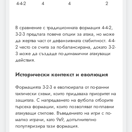
4-4-2
4
4
2
В сравнение с традиционната формация 4-4-2,
3-2-3 предлага повече опции за атака, но може
да жертва част от дефанзивната стабилност. 4-4-
2 често се счита за по-балансирана, докато 3-2-
3 може да създаде по-динамични атакуващи
действия.
Исторически контекст и еволюция
Формацията 3-2-3 е еволюирала от по-ранни
тактически схеми, които придаваха приоритет на
защитата. С напредването на футбола отборите
търсеха формации, които позволяват по-плавни
атакуващи стилове. Въведението на игри с по-
малко играчи, като 9в9, допълнително
популяризира тази формация.